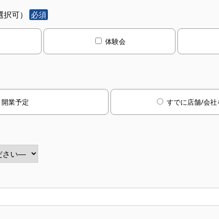
選択可）
必須
体験会
開業予定
すでに店舗/会